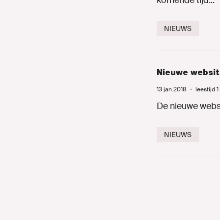
komende tijd...
NIEUWS
Nieuwe websit
13 jan 2018
・
leestijd 
De nieuwe websi
NIEUWS
Paginering