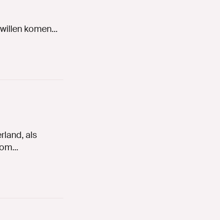
willen komen...
rland, als
om...