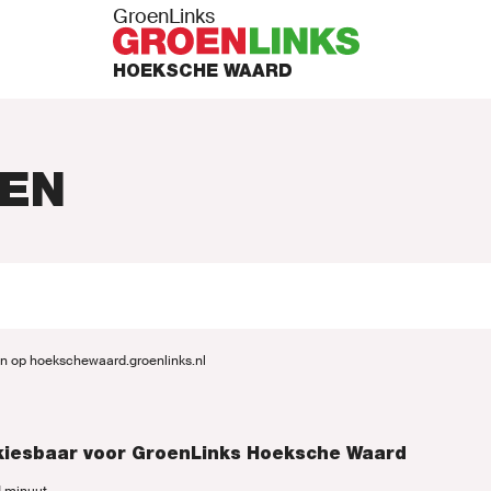
GroenLinks
HOEKSCHE WAARD
EN
PUNTEN
n op hoekschewaard.groenlinks.nl
N ACTIE
erkiesbaar voor GroenLinks Hoeksche Waard