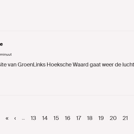
e
1 minuut
te van GroenLinks Hoeksche Waard gaat weer de lucht 
Eerste
«
Vorige
‹
Page
13
Page
14
Page
15
Page
16
Page
17
Page
18
Page
19
Page
20
Huid
21
…
pagina
pagina
pagi