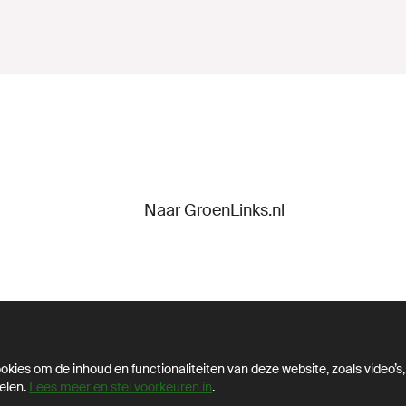
Naar GroenLinks.nl
d en integriteit
kies om de inhoud en functionaliteiten van deze website, zoals video’s,
elen.
Lees meer en stel voorkeuren in
.