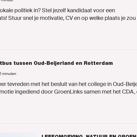
 1 minuut
en
lokale politiek in? Stel jezelf kandidaat voor een
ts! Stuur snel je motivatie, CV en op welke plaats je zou 
ng
htbus tussen Oud-Beijerland en Rotterdam
inks.nl
 2 minuten
er tevreden met het besluit van het college in Oud-Beije
 motie ingediend door GroenLinks samen met het CDA, 
ENLINKS
LEEFOMGEVING, NATUUR EN GROEN