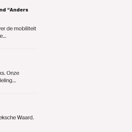
ond "Anders
r de mobiliteit
...
ks. Onze
ling...
oeksche Waard.