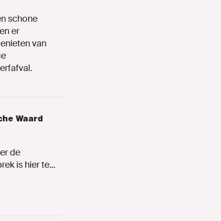
en schone
en er
genieten van
ge
rfafval.
sche Waard
er de
 is hier te...