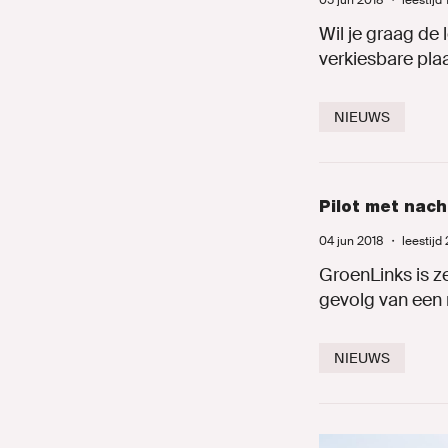
05 jun 2018
・
leestijd
Onze mens
Wil je graag de 
verkiesbare plaa
Onze afdeli
NIEUWS
Nieuws
Agenda
Pilot met nac
Naar GroenL
04 jun 2018
・
leestijd
GroenLinks is ze
gevolg van een
MIJN GRO
NIEUWS