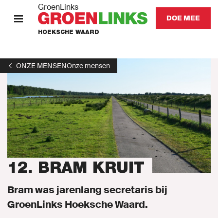
GroenLinks
DOE MEE
HOEKSCHE WAARD
HOME
ONZE MENSEN
Onze mensen
STANDPUNTEN
KOM IN ACTIE
Onze mensen
Onze afdeling
12. BRAM KRUIT
Nieuws
Bram was jarenlang secretaris bij
GroenLinks Hoeksche Waard.
Agenda