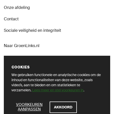
Onze afdeling
Contact
Sociale veiligheid en integriteit
Naar GroenLinks.nl
COOKIES
We gebruiken functionele en analytische cookies om de
VOLG ONS OP SOCIAL
inhoud en functionaliteiten van deze website, zoals
video’s, aan te bieden en om statistieken te
verzamelen.
Lees meer en stel voorkeuren in
.
ZOEKEN
VOORKEUREN
AKKOORD
AANPASSEN
Privacy