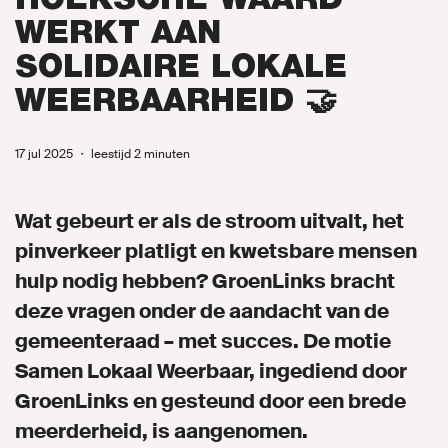
WERKT AAN
Naar GroenLinks.nl
SOLIDAIRE LOKALE
WEERBAARHEID 🤝
MIJN GROENLINKS
17 jul 2025
・
leestijd 2 minuten
Wat gebeurt er als de stroom uitvalt, het
pinverkeer platligt en kwetsbare mensen
hulp nodig hebben? GroenLinks bracht
deze vragen onder de aandacht van de
gemeenteraad – met succes. De motie
Samen Lokaal Weerbaar, ingediend door
GroenLinks en gesteund door een brede
meerderheid, is aangenomen.