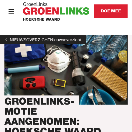
GroenLinks
DOE MEE
HOEKSCHE WAARD
HOME
NIEUWSOVERZICHT
Nieuwsoverzicht
STANDPUNTEN
KOM IN ACTIE
Onze mensen
Onze afdeling
GROENLINKS-
MOTIE
Nieuws
AANGENOMEN:
HOEKSCHE WAARD
Agenda